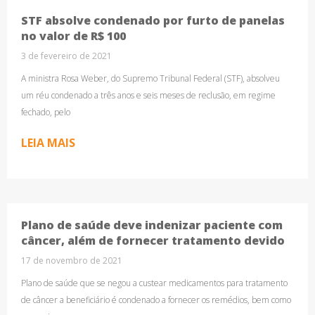
STF absolve condenado por furto de panelas
no valor de R$ 100
3 de fevereiro de 2021
A ministra Rosa Weber, do Supremo Tribunal Federal (STF), absolveu
um réu condenado a três anos e seis meses de reclusão, em regime
fechado, pelo
LEIA MAIS
Plano de saúde deve indenizar paciente com
câncer, além de fornecer tratamento devido
17 de novembro de 2021
Plano de saúde que se negou a custear medicamentos para tratamento
de câncer a beneficiário é condenado a fornecer os remédios, bem como