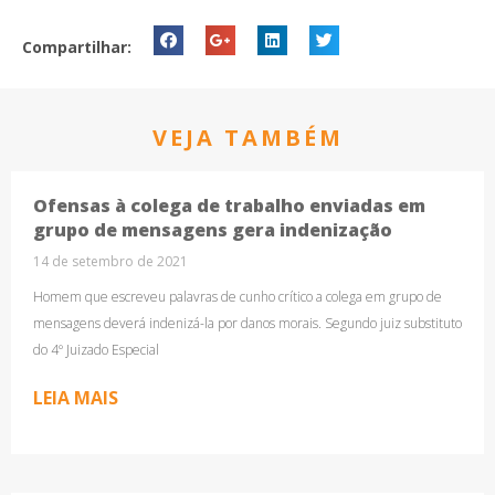
Compartilhar:
VEJA TAMBÉM
Ofensas à colega de trabalho enviadas em
grupo de mensagens gera indenização
14 de setembro de 2021
Homem que escreveu palavras de cunho crítico a colega em grupo de
mensagens deverá indenizá-la por danos morais. Segundo juiz substituto
do 4º Juizado Especial
LEIA MAIS