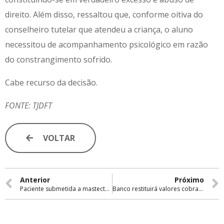
direito. Além disso, ressaltou que, conforme oitiva do
conselheiro tutelar que atendeu a criança, o aluno
necessitou de acompanhamento psicológico em razão
do constrangimento sofrido.
Cabe recurso da decisão.
FONTE: TJDFT
VOLTAR
Anterior
Próximo
Paciente submetida a mastectomia após demora em agendamento de biópsia será indenizada
Banco restituirá valores cobrados em empréstimo consignado irregular