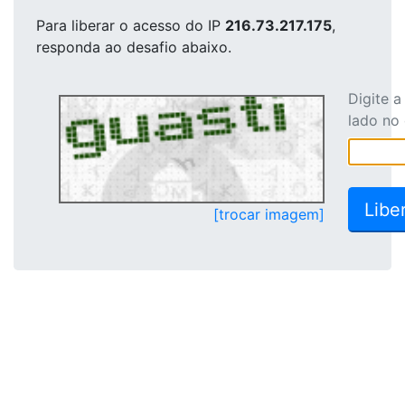
Para liberar o acesso
do IP
216.73.217.175
,
responda ao desafio abaixo.
Digite 
lado no
[trocar imagem]